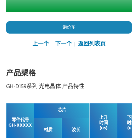
询价车
上一个
下一个
返回列表页
产品槼格
GH-D159系列 光电晶体 产品特性:
芯片
上升
下降
零件代号
时间
时间
GH-XXXXX
(us)
(us)
材质
波长