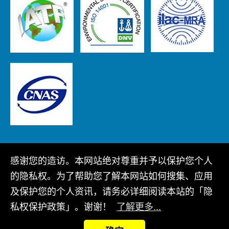
感谢您的造访。本网站绝对尊重并予以保护您个人
Copyright © 2022 广翰科技股份有限公司 版权所有
的隐私权。为了帮助您了解本网站如何搜集、应用
网站地图
隐私政策
及保护您的个人资讯，请务必详细阅读本站的「隐
私权保护政策」。谢谢！
了解更多...