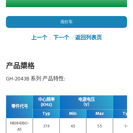
询价车
上一个
下一个
返回列表页
产品槼格
GH-2043B 系列 产品特性:
中心频率
电源电压
(KHz)
（V）
零件代号
Typ
Min
Max
Typ
NB3843BO-
37.9
4.5
5.5
1.0
A5