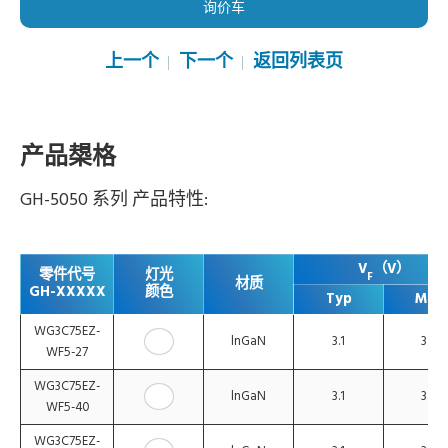
询价车
上一个
下一个
返回列表页
产品槼格
GH-5050 系列 产品特性:
V
（V）
零件代号
灯光
F
材质
GH-XXXXX
颜色
Typ
Max
WG3C75EZ-
lnGaN
3.1
3.4
WF5-27
WG3C75EZ-
lnGaN
3.1
3.4
WF5-40
WG3C75EZ-