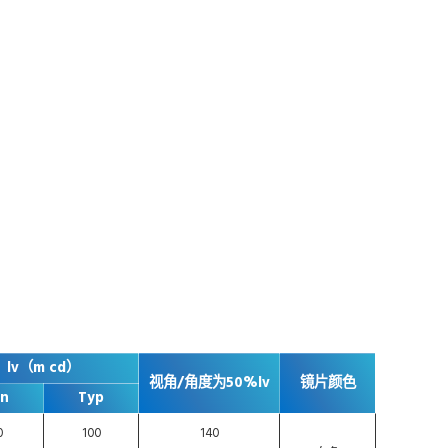
lv（m cd）
视角/角度为50%lv
镜片颜色
in
Typ
0
100
140