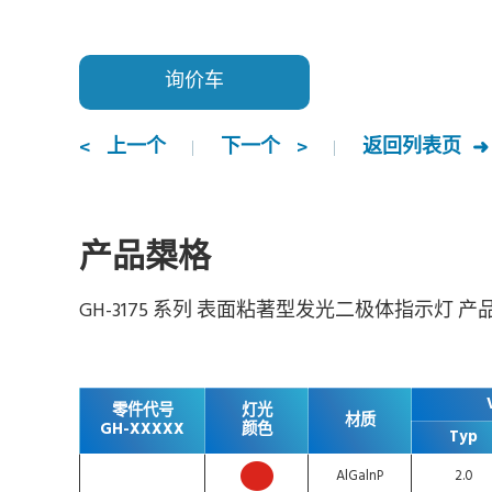
询价车
上一个
下一个
返回列表页
产品槼格
GH-3175 系列 表面粘著型发光二极体指示灯 产
零件代号
灯光
材质
GH-XXXXX
颜色
Typ
AlGalnP
2.0