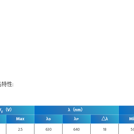
品特性:
V
（V）
λ（nm）
F
Max
λᴅ
λᴘ
△λ
M
2.5
630
640
18
5