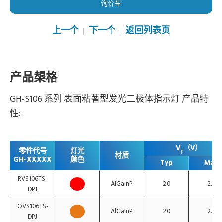
询价车
上一个
下一个
返回列表页
产品槼格
GH-S106 系列 表面粘著型发光二极体指示灯 产品特
性:
V
（V）
零件代号
灯光
F
材质
GH-XXXXX
颜色
Typ
Max
RVS106TS-
AlGalnP
2.0
2.5
DPJ
OVS106TS-
AlGalnP
2.0
2.5
DPJ