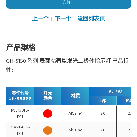
询价车
上一个
下一个
返回列表页
产品槼格
GH-S150 系列 表面粘著型发光二极体指示灯 产品特
性:
V
（V）
零件代号
灯光
F
材质
GH-XXXXX
颜色
Typ
Max
RVS150TS-
AlGalnP
2.0
2.5
DPJ
OVS150TS-
AlGalnP
2.0
2.5
DPJ